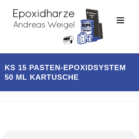
Zum
Inhalt
springen
Menü
PRODUKTE
SHOP
KS 15 PASTEN-EPOXIDSYSTEM
50 ML KARTUSCHE
PARTNER / REFERENZEN
UNTERNEHMEN
KONTAKT