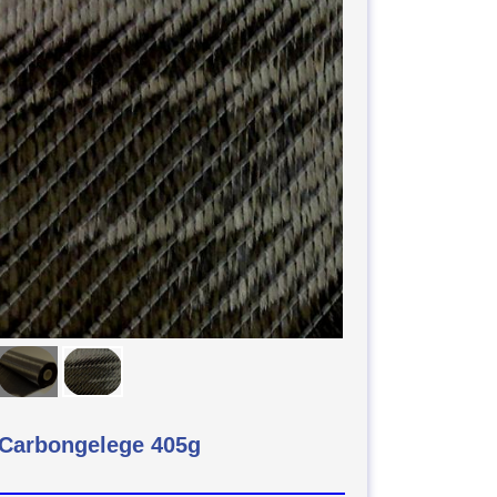
-Carbongelege 405g