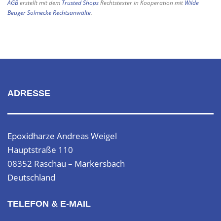
AGB
erstellt mit dem
Trusted Shops
Rechtstexter in Kooperation mit
Wilde
Beuger Solmecke Rechtsanwälte
.
ADRESSE
Epoxidharze Andreas Weigel
Hauptstraße 110
08352 Raschau – Markersbach
Deutschland
TELEFON & E-MAIL