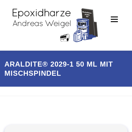
Zum
Inhalt
springen
Menü
PRODUKTE
SHOP
ARALDITE® 2029-1 50 ML MIT
MISCHSPINDEL
PARTNER / REFERENZEN
UNTERNEHMEN
KONTAKT