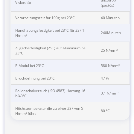
thixotrop
Viskosität
(pastös)
Verarbeitungszeit für 100g bei 23°C
40 Minuten
Handhabungsfestigkeit bei 23°C für ZSF 1
240Minuten
N/mm²
Zugscherfestigkeit (ZSF) auf Aluminium bei
25 N/mm²
23°C
E-Modul bei 23°C
580 N/mm²
Bruchdehnung bei 23°C
47 %
Rollenschälversuch (ISO 4587) Härtung 16
3,1 N/mm²
h/40°C
Höchsttemperatur die zu einer ZSF von 5
80 °C
N/mm² führt