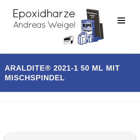
Zum
Inhalt
springen
Menü
PRODUKTE
SHOP
ARALDITE® 2021-1 50 ML MIT
MISCHSPINDEL
PARTNER / REFERENZEN
UNTERNEHMEN
KONTAKT