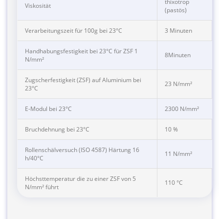
thixotrop
Viskosität
(pastös)
Verarbeitungszeit für 100g bei 23°C
3 Minuten
Handhabungsfestigkeit bei 23°C für ZSF 1
8Minuten
N/mm²
Zugscherfestigkeit (ZSF) auf Aluminium bei
23 N/mm²
23°C
E-Modul bei 23°C
2300 N/mm²
Bruchdehnung bei 23°C
10 %
Rollenschälversuch (ISO 4587) Härtung 16
11 N/mm²
h/40°C
Höchsttemperatur die zu einer ZSF von 5
110 °C
N/mm² führt