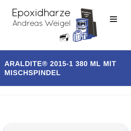
Zum
Inhalt
springen
Menü
PRODUKTE
SHOP
ARALDITE® 2015-1 380 ML MIT
MISCHSPINDEL
PARTNER / REFERENZEN
UNTERNEHMEN
KONTAKT