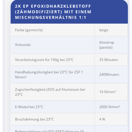
2K EP EPOXIDHARZKLEBSTOFF
(ZÄHMODIFIZIERT) MIT EINEM
MISCHUNGSVERHÄLTNIS 1:1
Farbe (gemischt)
beige
thixotrop
Viskosität
(pastös)
Verarbeitungszeit für 100g bei 23°C
35 Minuten
Handhabungsfestigkeit bei 23°C für ZSF 1
240Minuten
N/mm²
Zugscherfestigkeit (ZSF) auf Aluminium bei
16 N/mm²
23°C
E-Modul bei 23°C
2000 N/mm²
Bruchdehnung bei 23°C
4 %
Rollenschälversuch (ISO 4587) Härtung 16